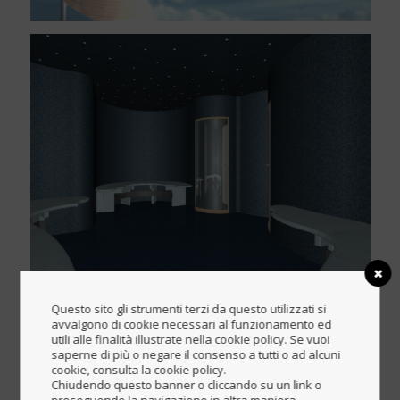
Questo sito gli strumenti terzi da questo utilizzati si
avvalgono di cookie necessari al funzionamento ed
utili alle finalità illustrate nella cookie policy. Se vuoi
saperne di più o negare il consenso a tutti o ad alcuni
cookie, consulta la cookie policy.
Chiudendo questo banner o cliccando su un link o