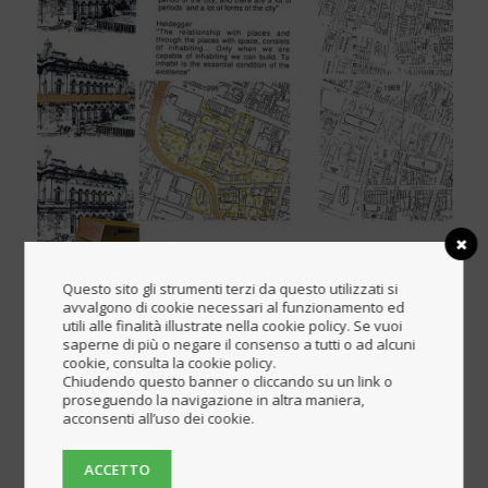
Questo sito gli strumenti terzi da questo utilizzati si
avvalgono di cookie necessari al funzionamento ed
utili alle finalità illustrate nella cookie policy. Se vuoi
saperne di più o negare il consenso a tutti o ad alcuni
Categoria
cookie, consulta la cookie policy.
Chiudendo questo banner o cliccando su un link o
proseguendo la navigazione in altra maniera,
rigenerazione urbana + ponte pedonale
acconsenti all’uso dei cookie.
Luogo
ACCETTO