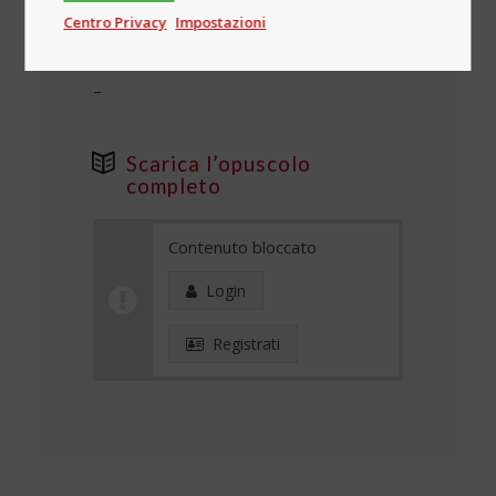
UK
Centro Privacy
Impostazioni
Periodo
–
Scarica l’opuscolo
completo
Contenuto bloccato
Login
Registrati