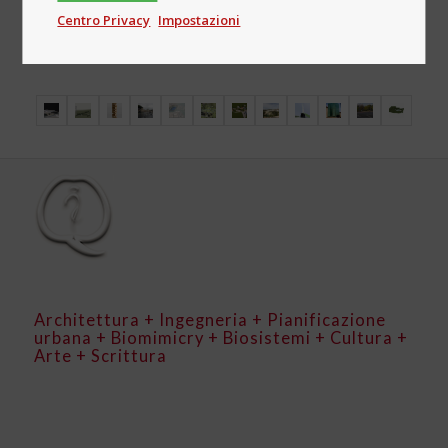
Centro Privacy
Impostazioni
Architettura + Ingegneria + Pianificazione
urbana + Biomimicry + Biosistemi + Cultura +
Arte + Scrittura