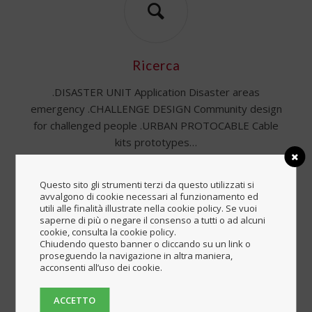
Ricerca
.DISASTER UNIT Application Disaster areas
emergency .CHALLENGE DESIGN Community design
for challenged people .URBAN PROTOCABLE Cable
kits prototypes…
Questo sito gli strumenti terzi da questo utilizzati si
avvalgono di cookie necessari al funzionamento ed
utili alle finalità illustrate nella cookie policy. Se vuoi
saperne di più o negare il consenso a tutti o ad alcuni
cookie, consulta la cookie policy.
Chiudendo questo banner o cliccando su un link o
proseguendo la navigazione in altra maniera,
Lab
acconsenti all’uso dei cookie.
Laboratorio multidisciplinare
ACCETTO