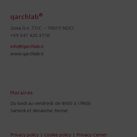
®
qarchlab
Zona G n. 77/C – 70015 NOCI
+39 347 420 3776
info@qarchlab.it
www.qarchlab.it
Horaires
Du lundi au vendredi: de 8h00 à 19h00
Samedi et dimanche: fermé
Privacy policy
|
Cookie policy
|
Privacy Center