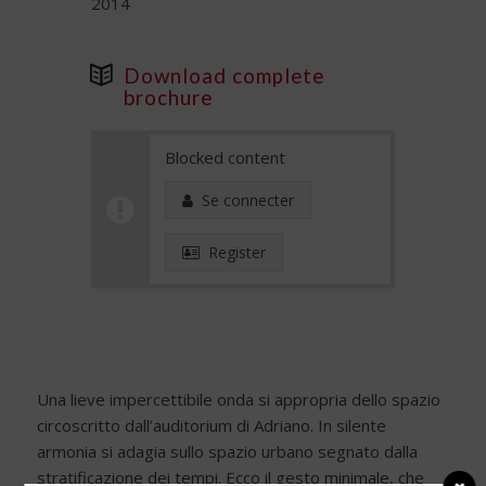
2014
Download complete
brochure
Blocked content
Se connecter
Register
Una lieve impercettibile onda si appropria dello spazio
circoscritto dall’auditorium di Adriano. In silente
armonia si adagia sullo spazio urbano segnato dalla
stratificazione dei tempi. Ecco il gesto minimale, che