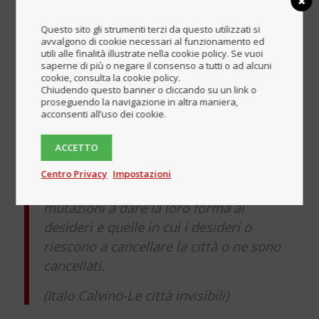
esclude ed obbliga un fruente di appartenenza, intesi
come identità, essenziale percezione moderna del
Questo sito gli strumenti terzi da questo utilizzati si
avvalgono di cookie necessari al funzionamento ed
monumento, per integrarsi nello spazio monumentale
utili alle finalità illustrate nella cookie policy. Se vuoi
consolidato, ma nel senso che …
saperne di più o negare il consenso a tutti o ad alcuni
cookie, consulta la cookie policy.
Detto questo, è inutile stabilire se
Chiudendo questo banner o cliccando su un link o
proseguendo la navigazione in altra maniera,
Zenobia sia da classificare tra le città
acconsenti all’uso dei cookie.
felici o tra quelle infelici. Non è in
queste due specie che ha senso
ACCETTO
dividere le città. Ma in altre due: quelle
Centro Privacy
Impostazioni
che continuano attraverso gli anni e le
mutazioni a dare la loro forma ai
desideri e quelle in cui i desideri o
riescono a cancellare la città o ne sono
cancellati.
(Italo Calvino-Le città invisibili)