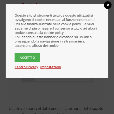
Period
2014
Questo sito gli strumenti terzi da questo utilizzati si
avvalgono di cookie necessari al funzionamento ed
utili alle finalità illustrate nella cookie policy. Se vuoi
saperne di più o negare il consenso a tutti o ad alcuni
Download complete
cookie, consulta la cookie policy.
brochure
Chiudendo questo banner o cliccando su un link o
proseguendo la navigazione in altra maniera,
acconsenti all’uso dei cookie.
Blocked content
ACCETTO
Login
Centro Privacy
Impostazioni
Register
Una lieve impercettibile onda si appropria dello spazio