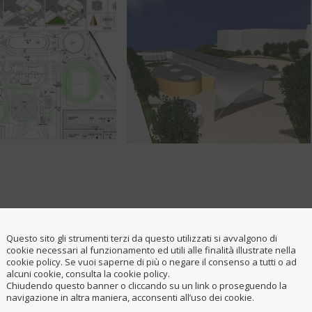
Questo sito gli strumenti terzi da questo utilizzati si avvalgono di
cookie necessari al funzionamento ed utili alle finalità illustrate nella
cookie policy. Se vuoi saperne di più o negare il consenso a tutti o ad
alcuni cookie, consulta la cookie policy.
rogettazione è radicato in semplici e specifici percorsi: intuizione
Chiudendo questo banner o cliccando su un link o proseguendo la
navigazione in altra maniera, acconsenti all’uso dei cookie.
ficuo permettendo alle scelte progettuali di essere rifinite nel la