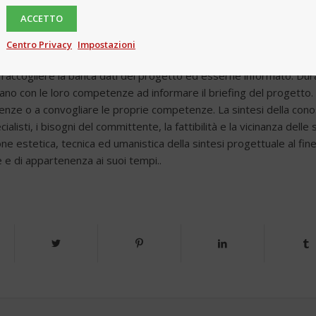
controlli istituzionali, l’architettura, l’urbano, l’ambiente, le tec
ACCETTO
 vivibilità del manufatto, il suo consumo energetico, e l’investimen
affrontare senza preconcetti l’immenso patrimonio creativo specif
Centro Privacy
Impostazioni
l’esperienza, la propria individualità creativa e culturale sprigiona
r raccogliere la banca dati del progetto ed esserne informato. Dura
no con le loro competenze ad informare il briefing del progetto. I
enze o a convogliare le proprie competenze. La sintesi della cono
ialisti, i bisogni del committente, la fattibilità e la vicinanza del
ne estetica, tecnica ed umanistica della sintesi progettuale al fine 
 e di appartenenza ai suoi tempi..