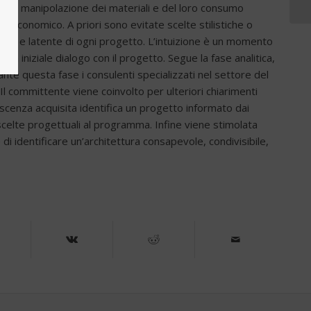
niche di manipolazione dei materiali e del loro consumo
to economico. A priori sono evitate scelte stilistiche o
ico e latente di ogni progetto. L’intuizione è un momento
 un iniziale dialogo con il progetto. Segue la fase analitica,
nte questa fase i consulenti specializzati nel settore del
l committente viene coinvolto per ulteriori chiarimenti
scenza acquisita identifica un progetto informato dai
le scelte progettuali al programma. Infine viene stimolata
di identificare un’architettura consapevole, condivisibile,