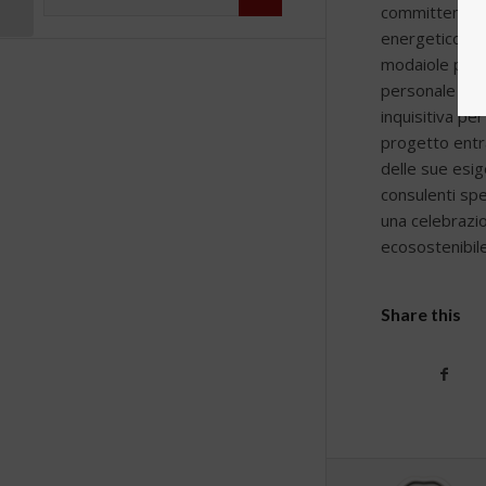
committente, i 
COMMERCIALE +
RICETTIVO
energetico, la
modaiole per 
personale dove 
inquisitiva pe
progetto entra
delle sue esig
consulenti spec
una celebrazio
ecosostenibile
Share this