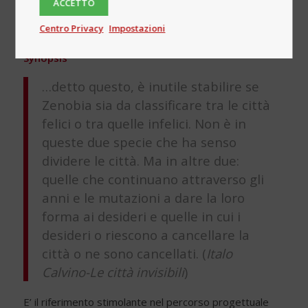
ACCETTO
Centro Privacy
Impostazioni
Synopsis
…detto questo, è inutile stabilire se
Zenobia sia da classificare tra le città
felici o tra quelle infelici. Non è in
queste due specie che ha senso
dividere le città. Ma in altre due:
quelle che continuano attraverso gli
anni e le mutazioni a dare la loro
forma ai desideri e quelle in cui i
desideri o riescono a cancellare la
città o ne sono cancellati. (
Italo
Calvino-Le città invisibili
)
E’ il riferimento stimolante nel percorso progettuale