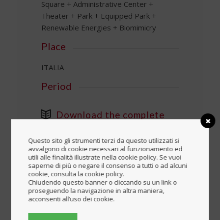
Square + Administrative Center +
Theater + Park + Equipped Park +
Renewable Energies + Biomimicry
Place
ITALIA
Period
Download the complete
brochure
Questo sito gli strumenti terzi da questo utilizzati si
avvalgono di cookie necessari al funzionamento ed
Blocked content
utili alle finalità illustrate nella cookie policy. Se vuoi
saperne di più o negare il consenso a tutti o ad alcuni
Login
cookie, consulta la cookie policy.
Chiudendo questo banner o cliccando su un link o
proseguendo la navigazione in altra maniera,
Register
acconsenti all’uso dei cookie.